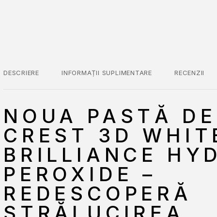
DESCRIERE
INFORMAȚII SUPLIMENTARE
RECENZII
NOUA PASTĂ DE
CREST 3D WHIT
BRILLIANCE HY
PEROXIDE –
REDESCOPERĂ
STRĂLUCIREA