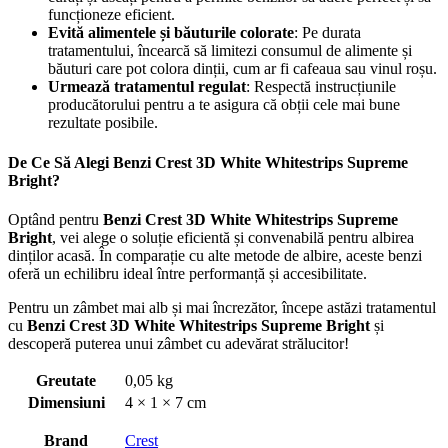
funcționeze eficient.
Evită alimentele și băuturile colorate
: Pe durata
tratamentului, încearcă să limitezi consumul de alimente și
băuturi care pot colora dinții, cum ar fi cafeaua sau vinul roșu.
Urmează tratamentul regulat
: Respectă instrucțiunile
producătorului pentru a te asigura că obții cele mai bune
rezultate posibile.
De Ce Să Alegi Benzi Crest 3D White Whitestrips Supreme
Bright?
Optând pentru
Benzi Crest 3D White Whitestrips Supreme
Bright
, vei alege o soluție eficientă și convenabilă pentru albirea
dinților acasă. În comparație cu alte metode de albire, aceste benzi
oferă un echilibru ideal între performanță și accesibilitate.
Pentru un zâmbet mai alb și mai încrezător, începe astăzi tratamentul
cu
Benzi Crest 3D White Whitestrips Supreme Bright
și
descoperă puterea unui zâmbet cu adevărat strălucitor!
Greutate
0,05 kg
Dimensiuni
4 × 1 × 7 cm
Brand
Crest