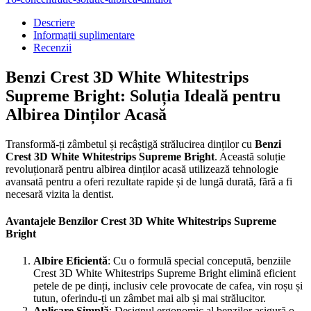
Descriere
Informații suplimentare
Recenzii
Benzi Crest 3D White Whitestrips
Supreme Bright: Soluția Ideală pentru
Albirea Dinților Acasă
Transformă-ți zâmbetul și recâștigă strălucirea dinților cu
Benzi
Crest 3D White Whitestrips Supreme Bright
. Această soluție
revoluționară pentru albirea dinților acasă utilizează tehnologie
avansată pentru a oferi rezultate rapide și de lungă durată, fără a fi
necesară vizita la dentist.
Avantajele Benzilor Crest 3D White Whitestrips Supreme
Bright
Albire Eficientă
: Cu o formulă special concepută, benziile
Crest 3D White Whitestrips Supreme Bright elimină eficient
petele de pe dinți, inclusiv cele provocate de cafea, vin roșu și
tutun, oferindu-ți un zâmbet mai alb și mai strălucitor.
Aplicare Simplă
: Designul ergonomic al benzilor asigură o