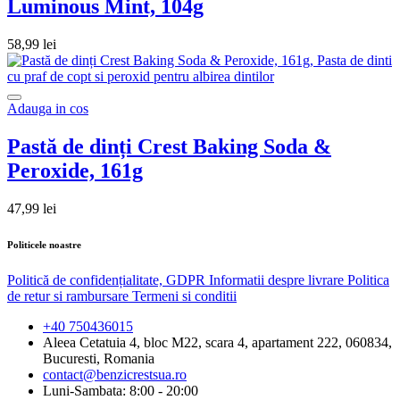
Luminous Mint, 104g
58,99
lei
Adauga in cos
Pastă de dinți Crest Baking Soda &
Peroxide, 161g
47,99
lei
Politicele noastre
Politică de confidențialitate, GDPR
Informatii despre livrare
Politica
de retur si rambursare
Termeni si conditii
+40 750436015
Aleea Cetatuia 4, bloc M22, scara 4, apartament 222, 060834,
Bucuresti, Romania
contact@benzicrestsua.ro
Luni-Sambata: 8:00 - 20:00