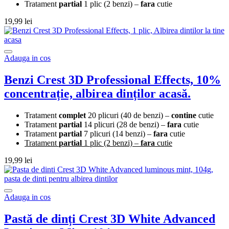
Tratament
partial
1 plic (2 benzi) –
fara
cutie
19,99
lei
Adauga in cos
Benzi Crest 3D Professional Effects, 10%
concentrație, albirea dinților acasă.
Tratament
complet
20 plicuri (40 de benzi) –
contine
cutie
Tratament
partial
14 plicuri (28 de benzi) –
fara
cutie
Tratament
partial
7 plicuri (14 benzi) –
fara
cutie
Tratament
partial
1 plic (2 benzi) –
fara
cutie
19,99
lei
Adauga in cos
Pastă de dinți Crest 3D White Advanced