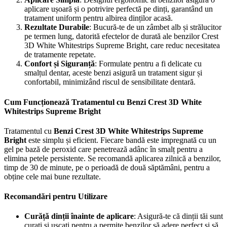
aplicare ușoară și o potrivire perfectă pe dinți, garantând un
tratament uniform pentru albirea dinților acasă.
Rezultate Durabile
: Bucură-te de un zâmbet alb și strălucitor
pe termen lung, datorită efectelor de durată ale benzilor Crest
3D White Whitestrips Supreme Bright, care reduc necesitatea
de tratamente repetate.
Confort și Siguranță
: Formulate pentru a fi delicate cu
smalțul dentar, aceste benzi asigură un tratament sigur și
confortabil, minimizând riscul de sensibilitate dentară.
Cum Funcționează Tratamentul cu Benzi Crest 3D White
Whitestrips Supreme Bright
Tratamentul cu
Benzi Crest 3D White Whitestrips Supreme
Bright
este simplu și eficient. Fiecare bandă este impregnată cu un
gel pe bază de peroxid care penetrează adânc în smalț pentru a
elimina petele persistente. Se recomandă aplicarea zilnică a benzilor,
timp de 30 de minute, pe o perioadă de două săptămâni, pentru a
obține cele mai bune rezultate.
Recomandări pentru Utilizare
Curăță dinții înainte de aplicare
: Asigură-te că dinții tăi sunt
curați și uscați pentru a permite benzilor să adere perfect și să