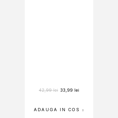
42,99
lei
33,99
lei
ADAUGA IN COS
A