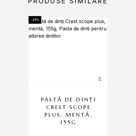
PRODUSE SIMILARE
-21%
PASTĂ DE DINȚI
P
CREST SCOPE
PLUS, MENTĂ,
155G