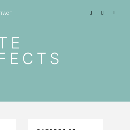
TACT
TE
FECTS