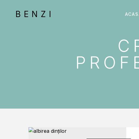
BENZI
ACAS
C
PROF