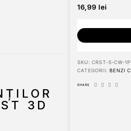
16,99
lei
SKU:
CRST-S-CW-1P
CATEGORII:
BENZI 
SHARE
NȚILOR
EST 3D