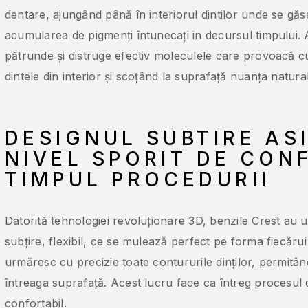
dentare, ajungând până în interiorul dintilor unde se gă
acumularea de pigmenți întunecați in decursul timpului. A
pătrunde și distruge efectiv moleculele care provoacă c
dintele din interior și scoțând la suprafață nuanța natura
DESIGNUL SUBTIRE AS
NIVEL SPORIT DE CON
TIMPUL PROCEDURII
Datorită tehnologiei revoluționare 3D, benzile Crest au 
subțire, flexibil, ce se mulează perfect pe forma fiecărui 
urmăresc cu precizie toate contururile dinților, permitâ
întreaga suprafață. Acest lucru face ca întreg procesul d
confortabil.