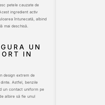
sesc petele cauzate de
cest ingredient activ
uloarea întunecată, albind
lă mai deschisă.
IGURA UN
FORT IN
un design extrem de
dinte. Astfel, benzile
nd un contact uniform pe
e albire să fie unul