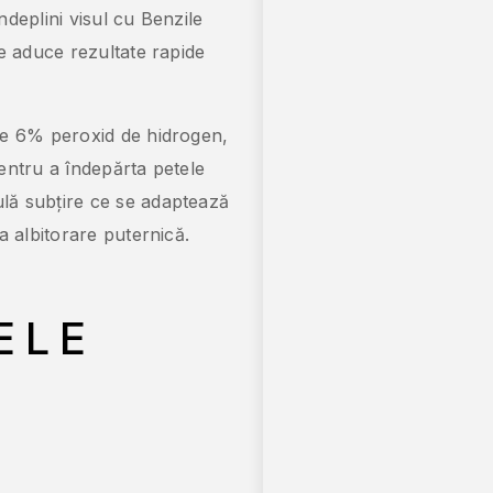
deplini visul cu Benzile
ce aduce rezultate rapide
de 6% peroxid de hidrogen,
entru a îndepărta petele
lă subțire ce se adaptează
a albitorare puternică.
ELE