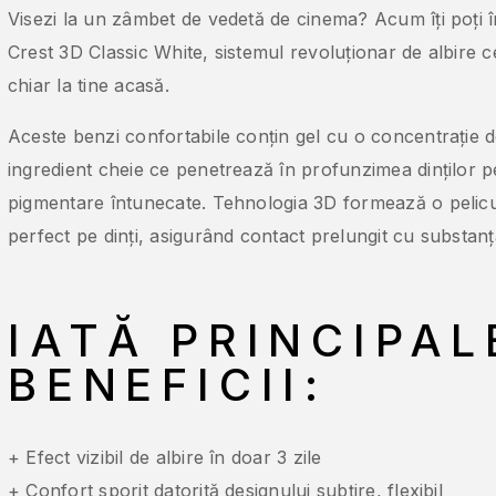
Visezi la un zâmbet de vedetă de cinema? Acum îți poți în
Crest 3D Classic White, sistemul revoluționar de albire 
chiar la tine acasă.
Aceste benzi confortabile conțin gel cu o concentrație 
ingredient cheie ce penetrează în profunzimea dinților p
pigmentare întunecate. Tehnologia 3D formează o pelicu
perfect pe dinți, asigurând contact prelungit cu substanț
IATĂ PRINCIPAL
BENEFICII:
+ Efect vizibil de albire în doar 3 zile
+ Confort sporit datorită designului subțire, flexibil