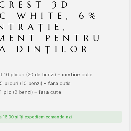
CREST 3D
IC WHITE, 6%
NTRAȚIE,
MENT PENTRU
EA DINȚILOR
.
t
10 plicuri (20 de benzi) –
contine
cutie
5 plicuri (10 benzi) –
fara
cutie
1 plic (2 benzi) –
fara
cutie
 16:00 și îți expediem comanda azi