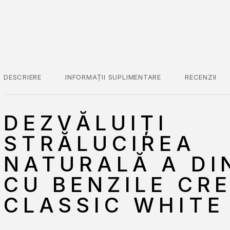
DESCRIERE
INFORMAȚII SUPLIMENTARE
RECENZII
DEZVĂLUIȚI
STRĂLUCIREA
NATURALĂ A DI
CU BENZILE CR
CLASSIC WHITE