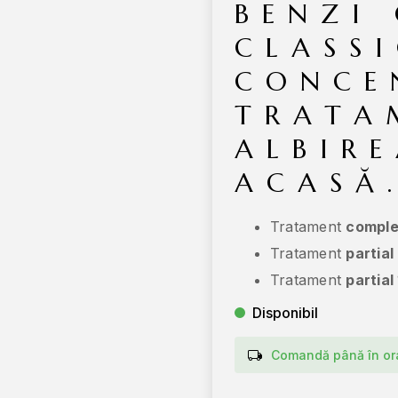
BENZI 
CLASS
CONCE
TRATA
ALBIR
ACASĂ
Tratament
comple
Tratament
partial
Tratament
partial
Disponibil
Comandă până în ora