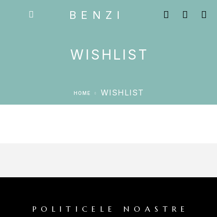
BENZI
WISHLIST
WISHLIST
HOME
POLITICELE NOASTRE